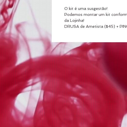
O kit é uma susgestão!
Podemos montar um kit conforme
da Lojinha!
DRUSA de Ametista ($45) + PIN