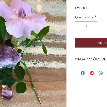
Preço
R$ 80,00
Quantidade
*
Adici
INFORMAÇÕES DE
Os produtos podem 
Travessia ou despac
Rappi]. O frete não 