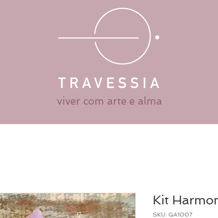
viver com arte e alma
Kit Harmo
SKU: GA1007