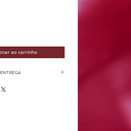
onar ao carrinho
 ENTREGA
ser retirados no Espaço 
hados a combinar [Loggi ou 
está incluso nos preços.