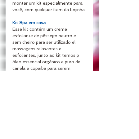
montar um kit especialmente para 
você, com qualquer ítem da Lojinha.
Kit Spa em casa 
Esse kit contém um creme 
esfoliante de pêssego neutro e 
sem cheiro para ser utilizado el 
massagens relaxantes e 
esfoliantes, junto ao kit temos p 
óleo essencial orgânico e puro de 
canela e copaíba para serem 
uluzados juntos ou separados 
possuem alto poder de hidratação, 
nutrição e detox da pele.
$49,00 - Óleo essencial de Canela
$54,00 - Óleo vegetal de Copaíba
$54,00 - Creme esfoliante de 
Apricot