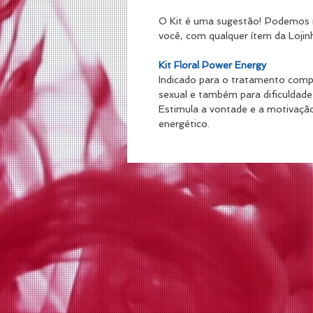
O Kit é uma sugestão! Podemos 
você, com qualquer ítem da Lojin
Kit Floral Power Energy 
Indicado para o tratamento comp
sexual e também para dificuldade
Estimula a vontade e a motivação
energético.