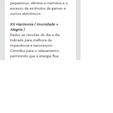
pequeninos, elimina a memória e o 
excesso de estímulos de games e 
outros eletrônicos.
Kit Harmonia ( Imunidade + 
Alegria )
Reduz as tensões do dia a dia. 
Indicado para melhora da 
impaciência e nervosismo.
Contribui para o relaxamento, 
permitindo que a energia flua 
livremente pelo corpo, trazendo 
paz e bem-estar.
Reduz as tensões geradas nas 
situações de irritação, estresse na 
hora da vacina, da prova, 
apresentações escolares e 
competições, dentre outras.
Forte protetor energético.
$65,00 - Imunidade