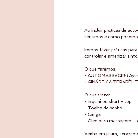
Ao incluir práticas de a
sentimos e como podemos 
Iremos fazer práticas par
controlar e amenizar sint
O que faremos:
- AUTOMASSAGEM Ayurvédic
- GINÁSTICA TERAPÊUTIC
O que trazer:
- Biquini ou short + top
- Toalha de banho 
- Canga
- Óleo para massagem -  d
Venha em jejum, serviremo