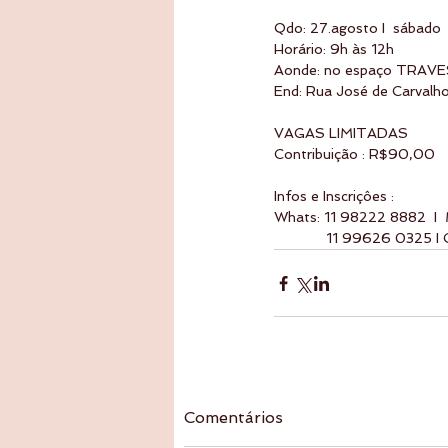
Qdo: 27.agosto I  sábado
Horário: 9h às 12h
Aonde: no espaço TRAVE
End: Rua José de Carvalh
VAGAS LIMITADAS
Contribuição : R$90,00
Infos e Inscriçôes : 
Whats: 11 98222 8882  I  
             11 99626 0325
Comentários