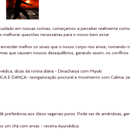
utocuidado em nossas rotinas, começamos a perceber realmente com
melhorar questões necessárias para o nosso bem estar.
a entender melhor os sinais que o nosso corpo nos envia, tornando-
omas que causam nossos desequilíbrios, gerando assim, os conflitos.
a, dicas da rotina diária - Dinacharya com Miyuki
A E DANÇA- reorganização postural e movimento com Calima Ja
ê preferência aos óleos vegetais puros. Pode ser de amêndoas, gerge
s um chá com ervas - receita Ayurvédica