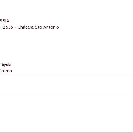
SSIA
o, 253b - Chácara Sto Antônio
Miyuki
 I Calima