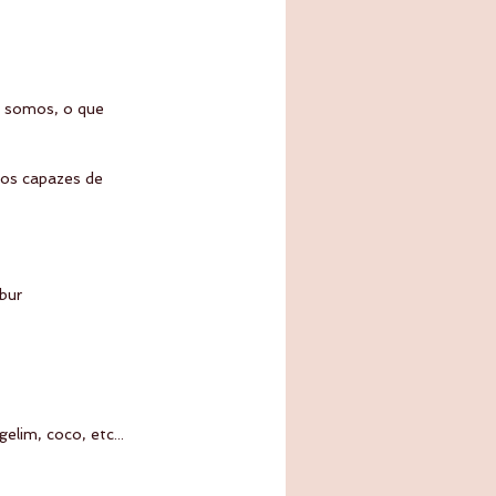
o somos, o que 
nos capazes de 
bur
lim, coco, etc...